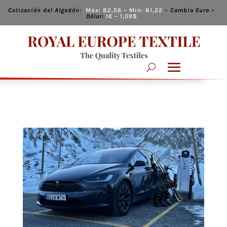
Cotización del Algodón:
Máx:
82,56
– Min:
81,22
–
Cambio
Euro –
Dólar:
1€ – 1,09
$