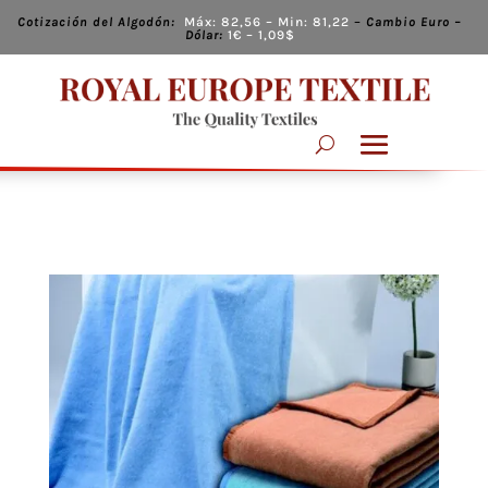
Cotización del Algodón:
Máx:
82,56
– Min:
81,22
–
Cambio
Euro –
Dólar:
1€ – 1,09
$