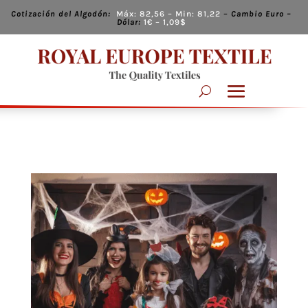
Cotización del Algodón:
Máx:
82,56
– Min:
81,22
–
Cambio
Euro –
Dólar:
1€ – 1,09
$