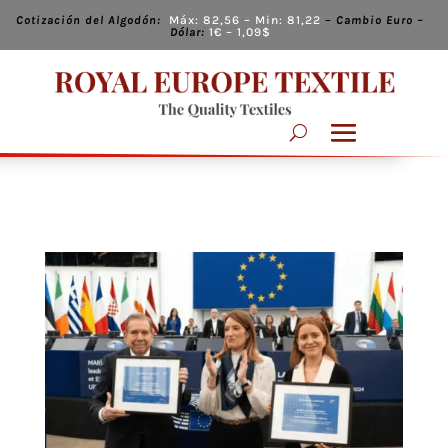
Cotización del Algodón:
Máx:
82,56
– Min:
81,22
–
Cambio
Euro –
Dólar:
1€ – 1,09
$