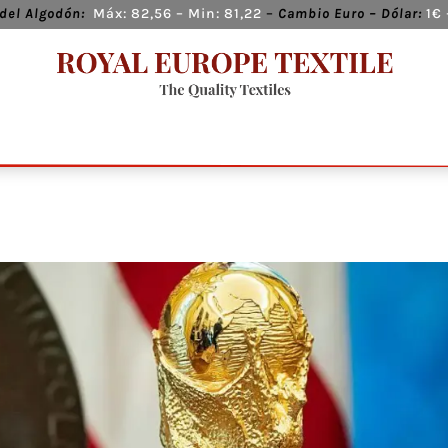
del Algodón:
Máx:
82,56
– Min:
81,22
–
Cambio
Euro – Dólar:
1€ 