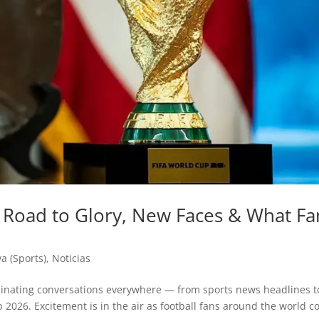
 Road to Glory, New Faces & What Fa
a (Sports)
,
Noticias
ominating conversations everywhere — from sports news headlines t
2026. Excitement is in the air as football fans around the world c