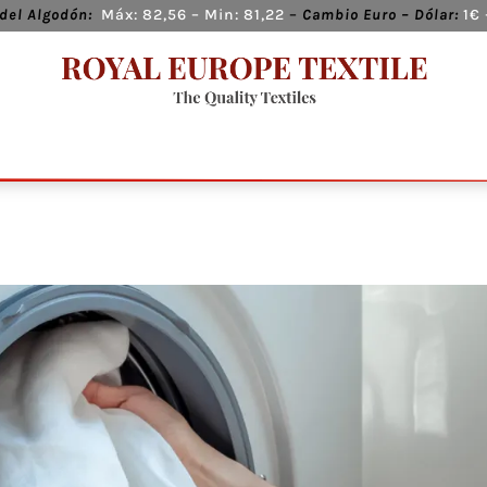
del Algodón:
Máx:
82,56
– Min:
81,22
–
Cambio
Euro – Dólar:
1€ 