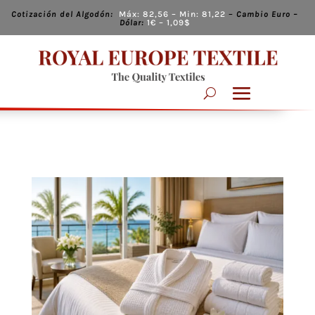
Cotización del Algodón:
Máx:
82,56
– Min:
81,22
–
Cambio
Euro –
Dólar:
1€ – 1,09
$