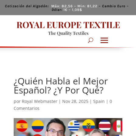
Cotización del Algodón:
Máx:
82,56
– Min:
81,22
–
Cambio
Euro –
Dólar:
1€ – 1,09
$
¿Quién Habla el Mejor
Español? ¿Y Por Qué?
por
Royal Webmaster
|
Nov 28, 2025
|
Spain
|
0
Comentarios