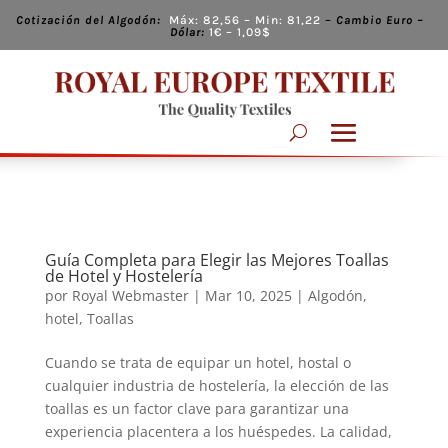
Cotización del Algodón:
Máx:
82,56
– Min:
81,22
–
Cambio
Euro –
Dólar:
1€ – 1,09
$
Guía Completa para Elegir las Mejores Toallas
de Hotel y Hostelería
por
Royal Webmaster
|
Mar 10, 2025
|
Algodón
,
hotel
,
Toallas
Cuando se trata de equipar un hotel, hostal o
cualquier industria de hostelería, la elección de las
toallas es un factor clave para garantizar una
experiencia placentera a los huéspedes. La calidad,