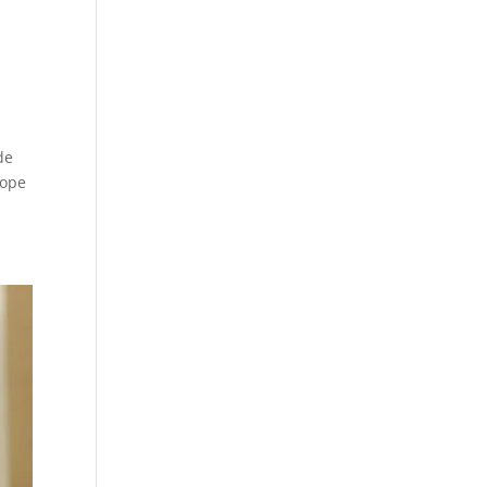
de
rope