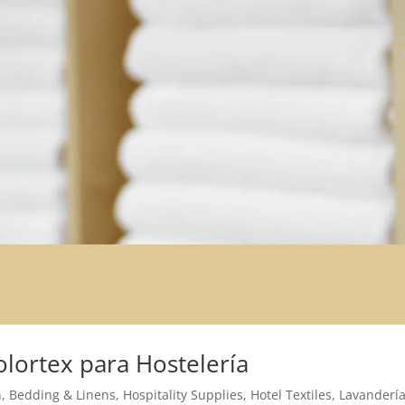
olortex para Hostelería
n
,
Bedding & Linens
,
Hospitality Supplies
,
Hotel Textiles
,
Lavanderí