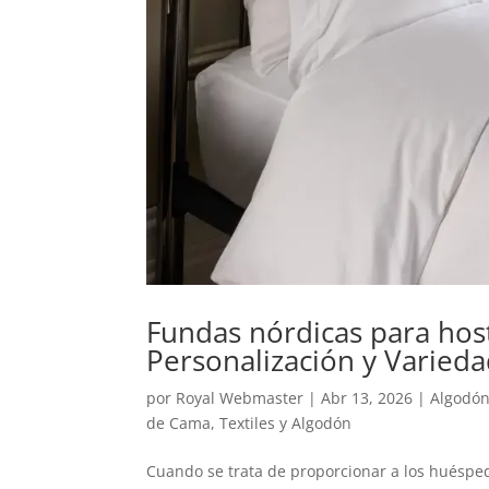
Fundas nórdicas para host
Personalización y Varieda
por
Royal Webmaster
|
Abr 13, 2026
|
Algodó
de Cama
,
Textiles y Algodón
Cuando se trata de proporcionar a los huésped