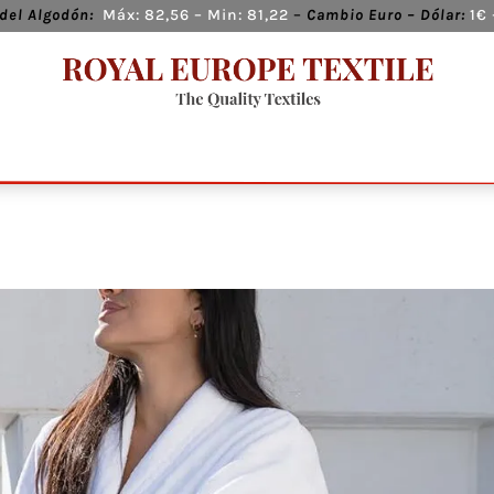
del Algodón:
Máx:
82,56
– Min:
81,22
–
Cambio
Euro – Dólar:
1€ 