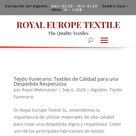
Cotización del Algodón:
Máx:
82,56
– Min:
81,22
–
Cambio
Euro –
Dólar:
1€ – 1,09
$
Tejido Funerario: Textiles de Calidad para una
Despedida Respetuosa
por
Royal Webmaster
|
Sep 6, 2024
|
Algodón
,
Tejido
Funerario
En Royal Europe Textile SL, entendemos la
importancia de utilizar materiales de alta calidad
para crear una despedida digna y respetuosa. Como
uno de los principales fabricantes de tejidos