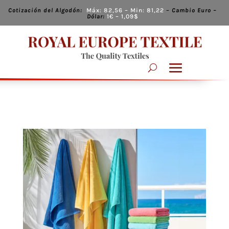
Cotización del Algodón:
Máx:
82,56
– Min:
81,22
–
Cambio
Euro –
Dólar:
1€ – 1,09
$