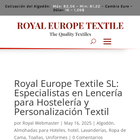
Cotización del Algodón:
Máx:
82,56
– Min:
81,22
–
Cambio
Euro –
Dólar:
1€ – 1,09
$
Royal Europe Textile SL:
Especialistas en Lencería
para Hostelería y
Personalización Textil
por
Royal Webmaster
|
May 16, 2025
|
Algodón
,
Almohadas para Hoteles
,
hotel
,
Lavanderías
,
Ropa de
Cama
,
Toallas
,
Uniformes
|
0 Comentarios